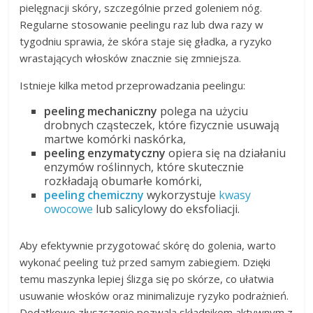
pielęgnacji skóry, szczególnie przed goleniem nóg.
Regularne stosowanie peelingu raz lub dwa razy w
tygodniu sprawia, że skóra staje się gładka, a ryzyko
wrastających włosków znacznie się zmniejsza.
Istnieje kilka metod przeprowadzania peelingu:
peeling mechaniczny
polega na użyciu
drobnych cząsteczek, które fizycznie usuwają
martwe komórki naskórka,
peeling enzymatyczny
opiera się na działaniu
enzymów roślinnych, które skutecznie
rozkładają obumarłe komórki,
peeling chemiczny
wykorzystuje
kwasy
owocowe
lub salicylowy do eksfoliacji.
Aby efektywnie przygotować skórę do golenia, warto
wykonać peeling tuż przed samym zabiegiem. Dzięki
temu maszynka lepiej ślizga się po skórze, co ułatwia
usuwanie włosków oraz minimalizuje ryzyko podrażnień.
Dodatkowo złuszczenie pozwala składnikom aktywnym z