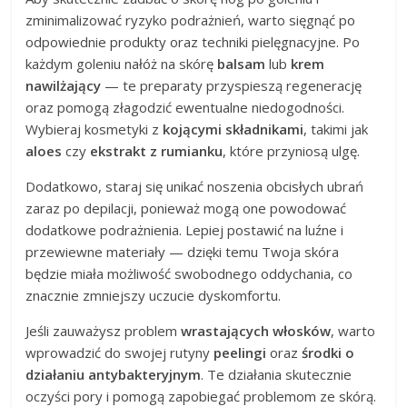
zminimalizować ryzyko podrażnień, warto sięgnąć po
odpowiednie produkty oraz techniki pielęgnacyjne. Po
każdym goleniu nałóż na skórę
balsam
lub
krem
nawilżający
— te preparaty przyspieszą regenerację
oraz pomogą złagodzić ewentualne niedogodności.
Wybieraj kosmetyki z
kojącymi składnikami
, takimi jak
aloes
czy
ekstrakt z rumianku
, które przyniosą ulgę.
Dodatkowo, staraj się unikać noszenia obcisłych ubrań
zaraz po depilacji, ponieważ mogą one powodować
dodatkowe podrażnienia. Lepiej postawić na luźne i
przewiewne materiały — dzięki temu Twoja skóra
będzie miała możliwość swobodnego oddychania, co
znacznie zmniejszy uczucie dyskomfortu.
Jeśli zauważysz problem
wrastających włosków
, warto
wprowadzić do swojej rutyny
peelingi
oraz
środki o
działaniu antybakteryjnym
. Te działania skutecznie
oczyści pory i pomogą zapobiegać problemom ze skórą.