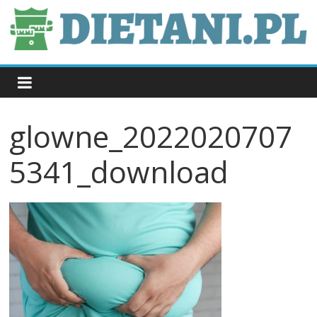
Skip
to
content
dietani.pl
glowne_2022020707
5341_download