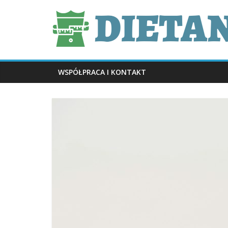
Skip
dietani.pl
to
content
WSPÓŁPRACA I KONTAKT