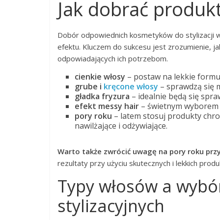
Jak dobrać produkt
Dobór odpowiednich kosmetyków do stylizacji
efektu. Kluczem do sukcesu jest zrozumienie, j
odpowiadających ich potrzebom.
cienkie włosy
– postaw na lekkie formuł
grube i
kręcone włosy
– sprawdzą się m
gładka fryzura
– idealnie będą się spr
efekt messy hair
– świetnym wyborem 
pory roku
– latem stosuj produkty chro
nawilżające i odżywiające.
Warto także zwrócić uwagę na pory roku pr
rezultaty przy użyciu skutecznych i lekkich prod
Typy włosów a wybó
stylizacyjnych