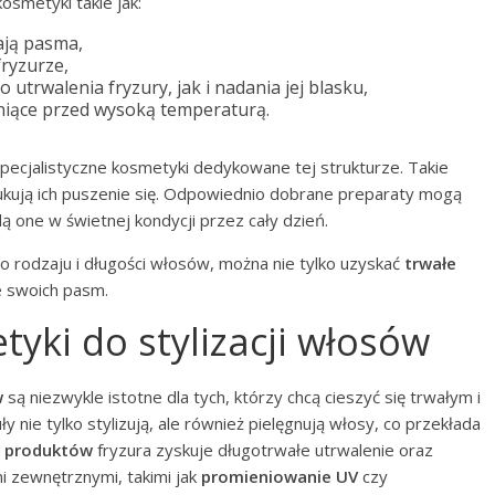
osmetyki takie jak:
ają pasma,
fryzurze,
trwalenia fryzury, jak i nadania jej blasku,
oniące przed wysoką temperaturą.
ecjalistyczne kosmetyki dedykowane tej strukturze. Takie
ukują ich puszenie się. Odpowiednio dobrane preparaty mogą
ą one w świetnej kondycji przez cały dzień.
rodzaju i długości włosów, można nie tylko uzyskać
trwałe
e swoich pasm.
yki do stylizacji włosów
w
są niezwykle istotne dla tych, którzy chcą cieszyć się trwałym i
ie tylko stylizują, ale również pielęgnują włosy, co przekłada
i produktów
fryzura zyskuje długotrwałe utrwalenie oraz
i zewnętrznymi, takimi jak
promieniowanie UV
czy