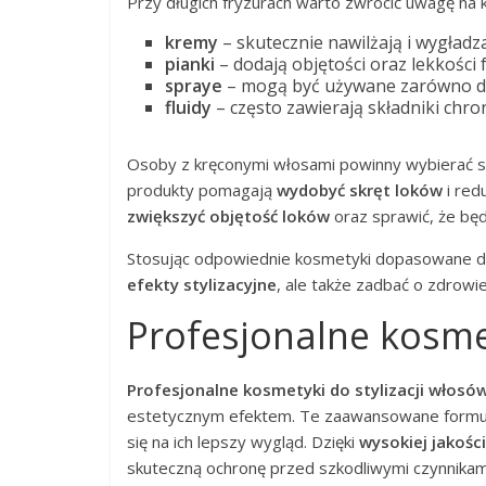
Przy długich fryzurach warto zwrócić uwagę na k
kremy
– skutecznie nawilżają i wygładz
pianki
– dodają objętości oraz lekkości 
spraye
– mogą być używane zarówno do u
fluidy
– często zawierają składniki chr
Osoby z kręconymi włosami powinny wybierać sp
produkty pomagają
wydobyć skręt loków
i red
zwiększyć objętość loków
oraz sprawić, że będ
Stosując odpowiednie kosmetyki dopasowane do 
efekty stylizacyjne
, ale także zadbać o zdrowi
Profesjonalne kosmet
Profesjonalne kosmetyki do stylizacji włosó
estetycznym efektem. Te zaawansowane formuły n
się na ich lepszy wygląd. Dzięki
wysokiej jakośc
skuteczną ochronę przed szkodliwymi czynnikam