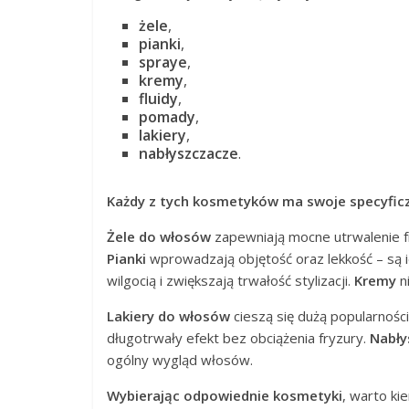
żele
,
pianki
,
spraye
,
kremy
,
fluidy
,
pomady
,
lakiery
,
nabłyszczacze
.
Każdy z tych kosmetyków ma swoje specyficz
Żele do włosów
zapewniają mocne utrwalenie fr
Pianki
wprowadzają objętość oraz lekkość – są i
wilgocią i zwiększają trwałość stylizacji.
Kremy
ni
Lakiery do włosów
cieszą się dużą popularnośc
długotrwały efekt bez obciążenia fryzury.
Nabły
ogólny wygląd włosów.
Wybierając odpowiednie kosmetyki
, warto k