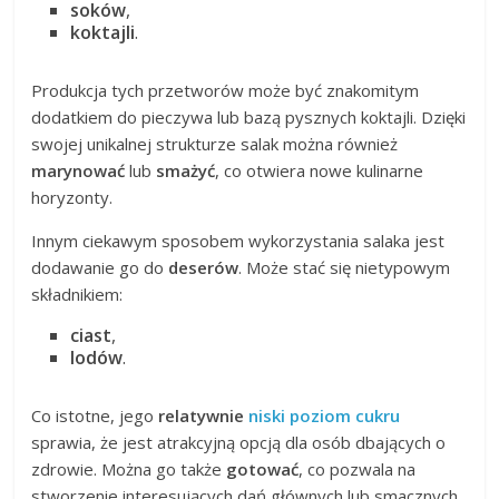
soków
,
koktajli
.
Produkcja tych przetworów może być znakomitym
dodatkiem do pieczywa lub bazą pysznych koktajli. Dzięki
swojej unikalnej strukturze salak można również
marynować
lub
smażyć
, co otwiera nowe kulinarne
horyzonty.
Innym ciekawym sposobem wykorzystania salaka jest
dodawanie go do
deserów
. Może stać się nietypowym
składnikiem:
ciast
,
lodów
.
Co istotne, jego
relatywnie
niski poziom cukru
sprawia, że jest atrakcyjną opcją dla osób dbających o
zdrowie. Można go także
gotować
, co pozwala na
stworzenie interesujących dań głównych lub smacznych