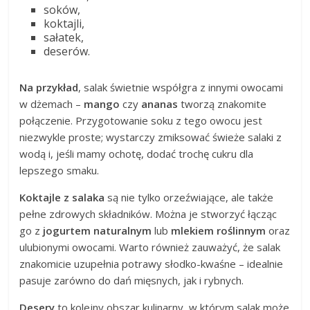
soków,
koktajli,
sałatek,
deserów.
Na przykład
, salak świetnie współgra z innymi owocami
w dżemach –
mango
czy
ananas
tworzą znakomite
połączenie. Przygotowanie soku z tego owocu jest
niezwykle proste; wystarczy zmiksować świeże salaki z
wodą i, jeśli mamy ochotę, dodać trochę cukru dla
lepszego smaku.
Koktajle z salaka
są nie tylko orzeźwiające, ale także
pełne zdrowych składników. Można je stworzyć łącząc
go z
jogurtem naturalnym
lub
mlekiem roślinnym
oraz
ulubionymi owocami. Warto również zauważyć, że salak
znakomicie uzupełnia potrawy słodko-kwaśne – idealnie
pasuje zarówno do dań mięsnych, jak i rybnych.
Desery
to kolejny obszar kulinarny, w którym salak może