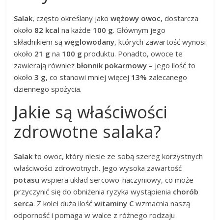
Salak
, często określany jako
wężowy owoc
, dostarcza
około
82 kcal
na każde
100 g
. Głównym jego
składnikiem są
węglowodany
, których zawartość wynosi
około
21 g
na
100 g
produktu. Ponadto, owoce te
zawierają również
błonnik pokarmowy
– jego ilość to
około
3 g
, co stanowi mniej więcej
13%
zalecanego
dziennego spożycia.
Jakie są właściwości
zdrowotne salaka?
Salak
to owoc, który niesie ze sobą szereg korzystnych
właściwości zdrowotnych. Jego wysoka zawartość
potasu
wspiera układ sercowo-naczyniowy, co może
przyczynić się do obniżenia ryzyka wystąpienia
chorób
serca
. Z kolei duża ilość
witaminy C
wzmacnia naszą
odporność i pomaga w walce z różnego rodzaju