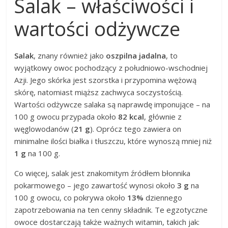
Salak – właściwości i
wartości odżywcze
Salak
, znany również jako
oszpilna jadalna
, to
wyjątkowy owoc pochodzący z południowo-wschodniej
Azji. Jego skórka jest szorstka i przypomina wężową
skórę, natomiast miąższ zachwyca soczystością.
Wartości odżywcze salaka są naprawdę imponujące – na
100 g owocu przypada około
82 kcal
, głównie z
węglowodanów (
21 g
). Oprócz tego zawiera on
minimalne ilości białka i tłuszczu, które wynoszą mniej niż
1 g
na 100 g.
Co więcej, salak jest znakomitym źródłem błonnika
pokarmowego – jego zawartość wynosi około
3 g
na
100 g owocu, co pokrywa około
13%
dziennego
zapotrzebowania na ten cenny składnik. Te egzotyczne
owoce dostarczają także ważnych witamin, takich jak: