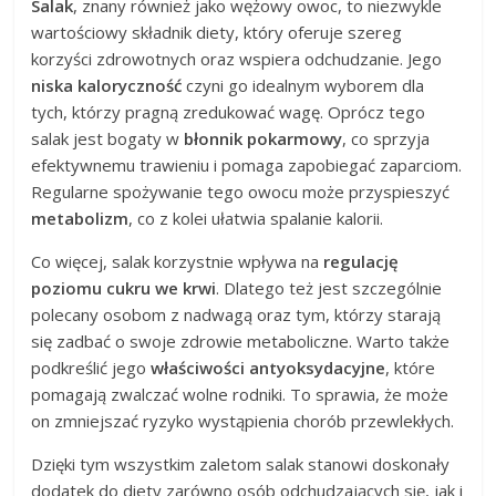
Salak
, znany również jako wężowy owoc, to niezwykle
wartościowy składnik diety, który oferuje szereg
korzyści zdrowotnych oraz wspiera odchudzanie. Jego
niska kaloryczność
czyni go idealnym wyborem dla
tych, którzy pragną zredukować wagę. Oprócz tego
salak jest bogaty w
błonnik pokarmowy
, co sprzyja
efektywnemu trawieniu i pomaga zapobiegać zaparciom.
Regularne spożywanie tego owocu może przyspieszyć
metabolizm
, co z kolei ułatwia spalanie kalorii.
Co więcej, salak korzystnie wpływa na
regulację
poziomu cukru we krwi
. Dlatego też jest szczególnie
polecany osobom z nadwagą oraz tym, którzy starają
się zadbać o swoje zdrowie metaboliczne. Warto także
podkreślić jego
właściwości antyoksydacyjne
, które
pomagają zwalczać wolne rodniki. To sprawia, że może
on zmniejszać ryzyko wystąpienia chorób przewlekłych.
Dzięki tym wszystkim zaletom salak stanowi doskonały
dodatek do diety zarówno osób odchudzających się, jak i