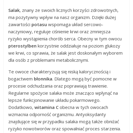
Salak
, znany ze swoich licznych korzyści zdrowotnych,
ma pozytywny wpływ na nasz organizm. Dzięki dużej
zawartości
potasu
wspomaga układ sercowo-
naczyniowy, reguluje ciśnienie krwi oraz zmniejsza
ryzyko wystąpienia chorób serca. Obecny w tym owocu
pterostylben
korzystnie oddziałuje na poziom glukozy
we krwi, co sprawia, że salak jest doskonałym wyborem
dla osób z problemami metabolicznymi.
Te owoce charakteryzują się niską kalorycznością i
bogactwem
błonnika
. Dlatego mogą być pomocne w
procesie odchudzania oraz poprawiają trawienie.
Regularne spożycie salaka może znacząco wpłynąć na
lepsze funkcjonowanie układu pokarmowego.
Dodatkowo,
witamina C
obecna w tych owocach
wzmacnia odporność organizmu. Antyoksydanty
znajdujące się w przypadku salaka mogą także obniżać
ryzyko nowotworów oraz spowalniać proces starzenia.