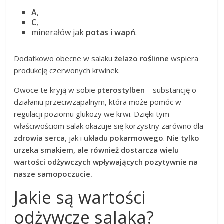
A
,
C
,
minerałów jak
potas
i
wapń
.
Dodatkowo obecne w salaku
żelazo roślinne
wspiera
produkcję czerwonych krwinek.
Owoce te kryją w sobie
pterostylben
– substancję o
działaniu przeciwzapalnym, która może pomóc w
regulacji poziomu glukozy we krwi. Dzięki tym
właściwościom salak okazuje się korzystny zarówno dla
zdrowia serca
, jak i
układu pokarmowego
.
Nie tylko
urzeka smakiem, ale również dostarcza wielu
wartości odżywczych wpływających pozytywnie na
nasze samopoczucie.
Jakie są wartości
odżywcze salaka?