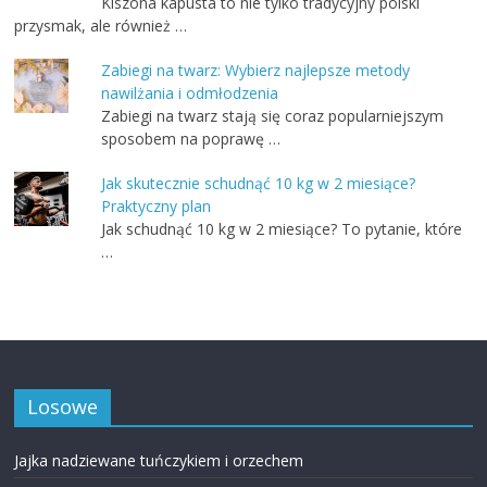
Kiszona kapusta to nie tylko tradycyjny polski
przysmak, ale również …
Zabiegi na twarz: Wybierz najlepsze metody
nawilżania i odmłodzenia
Zabiegi na twarz stają się coraz popularniejszym
sposobem na poprawę …
Jak skutecznie schudnąć 10 kg w 2 miesiące?
Praktyczny plan
Jak schudnąć 10 kg w 2 miesiące? To pytanie, które
…
Losowe
Jajka nadziewane tuńczykiem i orzechem