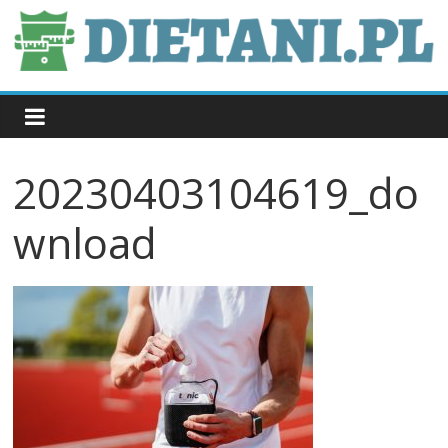
Skip
to
content
dietani.pl
20230403104619_do
wnload