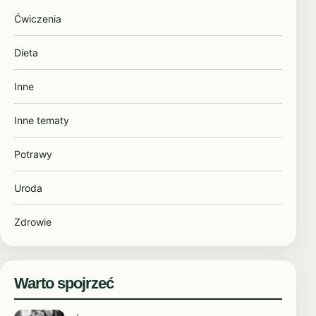
sierpień 2024
Ćwiczenia
lipiec 2024
Dieta
czerwiec 2024
Inne
kwiecień 2024
Inne tematy
luty 2024
Potrawy
styczeń 2024
Uroda
grudzień 2023
Zdrowie
listopad 2023
październik 2023
Warto spojrzeć
wrzesień 2023