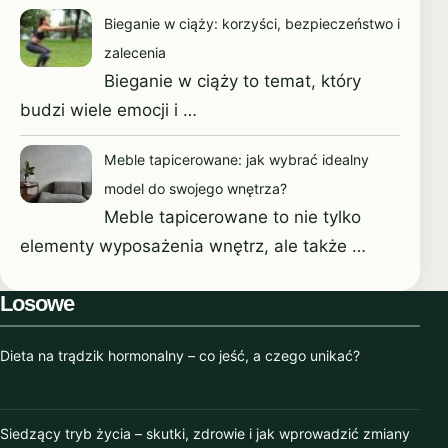
Bieganie w ciąży: korzyści, bezpieczeństwo i
marzec 2022
zalecenia
luty 2022
Bieganie w ciąży to temat, który
budzi wiele emocji i …
grudzień 2021
Meble tapicerowane: jak wybrać idealny
listopad 2021
model do swojego wnętrza?
Meble tapicerowane to nie tylko
październik 2021
elementy wyposażenia wnętrz, ale także …
wrzesień 2021
Losowe
sierpień 2021
Dieta na trądzik hormonalny – co jeść, a czego unikać?
czerwiec 2021
marzec 2021
Siedzący tryb życia – skutki, zdrowie i jak wprowadzić zmiany