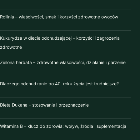
luty 2021
Rollinia – właściwości, smak i korzyści zdrowotne owoców
styczeń 2021
grudzień 2020
Kukurydza w diecie odchudzającej – korzyści i zagrożenia
zdrowotne
listopad 2020
Zielona herbata – zdrowotne właściwości, działanie i parzenie
wrzesień 2020
sierpień 2020
Dlaczego odchudzanie po 40. roku życia jest trudniejsze?
lipiec 2020
Dieta Dukana – stosowanie i przeznaczenie
czerwiec 2020
maj 2020
Witamina B – klucz do zdrowia: wpływ, źródła i suplementacja
kwiecień 2020