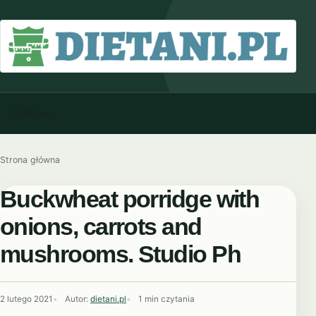
Przejdź do treści
Menu
Strona główna
Buckwheat porridge with
onions, carrots and
mushrooms. Studio Ph
2 lutego 2021
Autor:
dietani.pl
1 min czytania