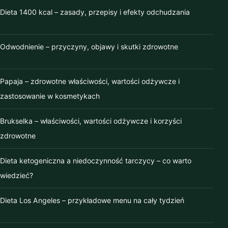
Dieta 1400 kcal – zasady, przepisy i efekty odchudzania
marzec 2020
luty 2020
Odwodnienie – przyczyny, objawy i skutki zdrowotne
styczeń 2020
Papaja – zdrowotne właściwości, wartości odżywcze i
grudzień 2019
zastosowanie w kosmetykach
listopad 2019
Brukselka – właściwości, wartości odżywcze i korzyści
zdrowotne
październik 2019
Dieta ketogeniczna a niedoczynność tarczycy – co warto
wrzesień 2019
wiedzieć?
sierpień 2019
Dieta Los Angeles – przykładowe menu na cały tydzień
lipiec 2019