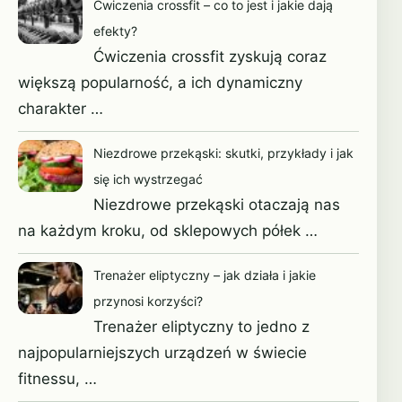
Ćwiczenia crossfit – co to jest i jakie dają
efekty?
sierpień 2023
Ćwiczenia crossfit zyskują coraz
lipiec 2023
większą popularność, a ich dynamiczny
charakter …
maj 2023
Niezdrowe przekąski: skutki, przykłady i jak
kwiecień 2023
się ich wystrzegać
Niezdrowe przekąski otaczają nas
marzec 2023
na każdym kroku, od sklepowych półek …
październik 2022
Trenażer eliptyczny – jak działa i jakie
sierpień 2022
przynosi korzyści?
Trenażer eliptyczny to jedno z
maj 2022
najpopularniejszych urządzeń w świecie
fitnessu, …
kwiecień 2022