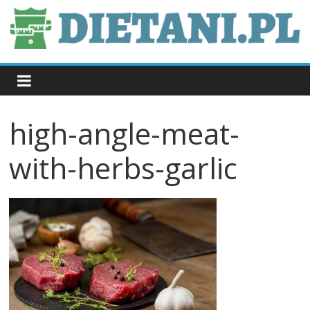
Skip
to
content
dietani.pl
high-angle-meat-
with-herbs-garlic