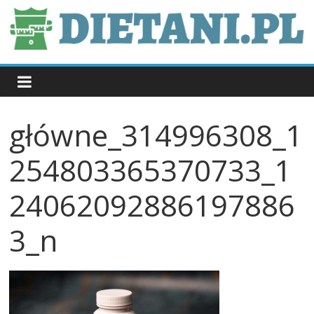
Skip
to
content
dietani.pl
główne_314996308_1
254803365370733_1
24062092886197886
3_n