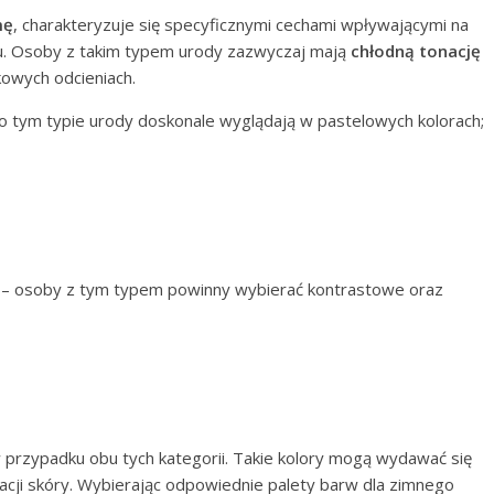
mę
, charakteryzuje się specyficznymi cechami wpływającymi na
żu. Osoby z takim typem urody zazwyczaj mają
chłodną tonację
kowych odcieniach.
e o tym typie urody doskonale wyglądają w pastelowych kolorach;
ę – osoby z tym typem powinny wybierać kontrastowe oraz
przypadku obu tych kategorii. Takie kolory mogą wydawać się
nacji skóry. Wybierając odpowiednie palety barw dla zimnego