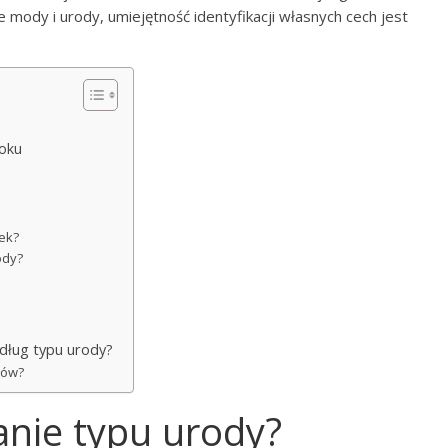
mody i urody, umiejętność identyfikacji własnych cech jest
roku
łek?
ody?
edług typu urody?
ków?
anie typu urody?