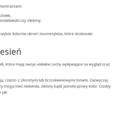
kontrastami:
ązowe,
oniebieski czy zielony.
 wybór kolorów ubrań i kosmetyków, które doskonale
Jesień
eń
, które mają swoje unikalne cechy wpływające na wygląd oraz
cją, często z złocistymi lub brzoskwiniowymi tonami. Zazwyczaj
czy mogą mieć niebieski, zielony bądź jasnobrązowy kolor. Osoby
 jak: