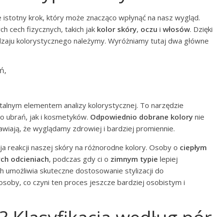
 istotny krok, który może znacząco wpłynąć na nasz wygląd.
h cech fizycznych, takich jak
kolor skóry
,
oczu
i
włosów
. Dzięki
dzaju kolorystycznego należymy. Wyróżniamy tutaj dwa główne
ń,
alnym elementem analizy kolorystycznej. To narzędzie
o ubrań, jak i kosmetyków.
Odpowiednio dobrane kolory
nie
rawiają, że wyglądamy zdrowiej i bardziej promiennie.
 reakcji naszej skóry na różnorodne kolory. Osoby o
ciepłym
ych odcieniach
, podczas gdy ci o
zimnym typie
lepiej
ech umożliwia skuteczne dostosowanie stylizacji do
osoby, co czyni ten proces jeszcze bardziej osobistym i