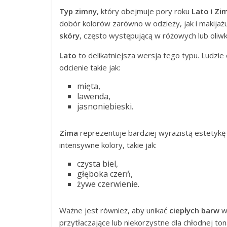
Typ zimny
, który obejmuje pory roku
Lato
i
Zi
dobór kolorów zarówno w odzieży, jak i makija
skóry
, często występującą w różowych lub oliw
Lato
to delikatniejsza wersja tego typu. Ludzi
odcienie takie jak:
mięta,
lawenda,
jasnoniebieski.
Zima
reprezentuje bardziej wyrazistą estetyk
intensywne kolory, takie jak:
czysta biel,
głęboka czerń,
żywe czerwienie.
Ważne jest również, aby unikać
ciepłych barw
w 
przytłaczające lub niekorzystne dla chłodnej to