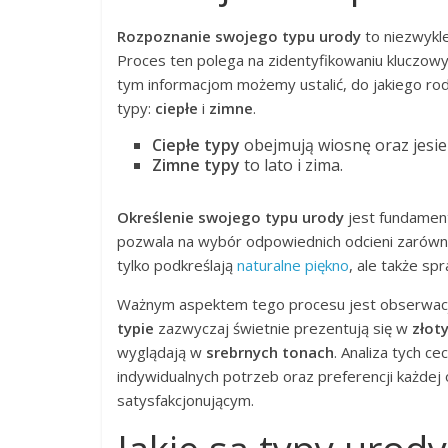
Rozpoznanie swojego typu urody
to niezwykle
Proces ten polega na zidentyfikowaniu kluczowyc
tym informacjom możemy ustalić, do jakiego ro
typy:
ciepłe
i
zimne
.
Ciepłe typy
obejmują wiosnę oraz jesie
Zimne typy
to lato i zima.
Określenie swojego typu urody
jest fundament
pozwala na wybór odpowiednich odcieni zarówn
tylko podkreślają
naturalne piękno
, ale także sp
Ważnym aspektem tego procesu jest obserwacja
typie
zazwyczaj świetnie prezentują się w
złot
wyglądają w
srebrnych tonach
. Analiza tych c
indywidualnych potrzeb oraz preferencji każdej 
satysfakcjonującym.