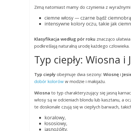
Zimą natomiast mamy do czynienia z wyraźnymi 
ciemne włosy — czarne bądź ciemnobr
intensywne kolory oczu, takie jak ciemn
Klasyfikacja według pór roku
znacząco ułatwia
podkreślają naturalną urodę każdego człowieka.
Typ ciepły: Wiosna i 
Typ ciepły
obejmuje dwa sezony:
Wiosnę
i
Jesi
dobór kolorów
w modzie i makijażu.
Wiosna
to typ charakteryzujący się jasną karna
włosy są w odcieniach blondu lub kasztanu, a o
te doskonale czują się w ciepłych barwach, takich
koralowy,
łososiowy,
jasnożółty.