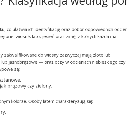
y? Klasyfikacja według pór
u, co ułatwia ich identyfikację oraz dobór odpowiednich odcieni
gorie: wiosnę, lato, jesień oraz zimę, z których każda ma
by zakwalifikowane do wiosny zazwyczaj mają złote lub
 lub jasnobrązowe — oraz oczy w odcieniach niebieskiego czy
typowe są:
asztanowe,
jak brązowy czy zielony.
dnym kolorze. Osoby latem charakteryzują się:
ry,