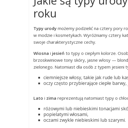
Jakie są typy urod
roku
Typy urody
możemy podzielić na cztery pory rok
w modzie i kosmetykach. Wyróżniamy cztery kate
swoje charakterystyczne cechy.
Wiosna
i
jesień
to typy o ciepłym kolorze. Oso
brzoskwiniowe tony skóry, jasne włosy — blond
zielonego. Natomiast dla osób z typem jesieni 
ciemniejsze włosy, takie jak rude lub k
oczy często przybierające ciepłe barwy, 
Lato
i
zima
reprezentują natomiast typy o chło
różowymi lub niebieskimi tonacjami skó
popielatymi włosami,
oczami zwykle niebieskimi lub szarymi.