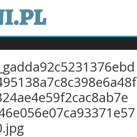
_gadda92c5231376ebd
495138a7c8c398e6a48f
324ae4e59f2cac8ab7e
46e056e07ca93371e57
.jpg