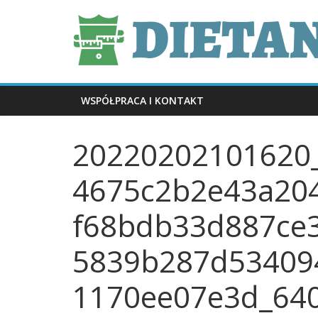
Skip
dietani.pl
to
content
WSPÓŁPRACA I KONTAKT
20220202101620
4675c2b2e43a20
f68bdb33d887ce
5839b287d53409
1170ee07e3d_640