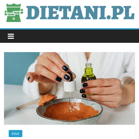
Skip
to
content
dietani.pl
Inne