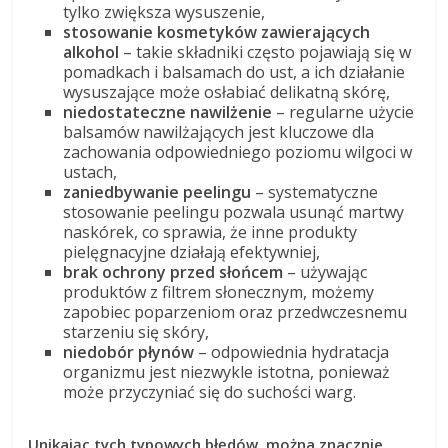
tylko zwiększa wysuszenie,
stosowanie kosmetyków zawierających
alkohol
– takie składniki często pojawiają się w
pomadkach i balsamach do ust, a ich działanie
wysuszające może osłabiać delikatną skórę,
niedostateczne nawilżenie
– regularne użycie
balsamów nawilżających jest kluczowe dla
zachowania odpowiedniego poziomu wilgoci w
ustach,
zaniedbywanie peelingu
– systematyczne
stosowanie peelingu pozwala usunąć martwy
naskórek, co sprawia, że inne produkty
pielęgnacyjne działają efektywniej,
brak ochrony przed słońcem
– używając
produktów z filtrem słonecznym, możemy
zapobiec poparzeniom oraz przedwczesnemu
starzeniu się skóry,
niedobór płynów
– odpowiednia hydratacja
organizmu jest niezwykle istotna, ponieważ
może przyczyniać się do suchości warg.
Unikając tych typowych błędów, można znacznie