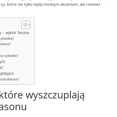
czy, które nie tylko będą modnym akcentem, ale również
kę – wybór fasonu
sylwetkę?
klenia?
ów sylwetki?
ych
kę?
uplająco
wysmuklenie?
które wyszczuplają
fasonu