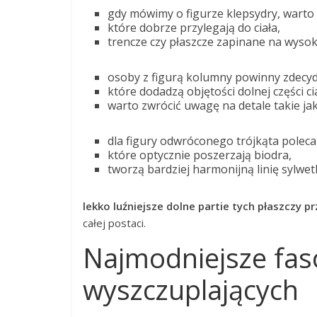
gdy mówimy o figurze klepsydry, warto 
które dobrze przylegają do ciała,
trencze czy płaszcze zapinane na wysok
osoby z figurą kolumny powinny zdecy
które dodadzą objętości dolnej części ci
warto zwrócić uwagę na detale takie ja
dla figury odwróconego trójkąta polec
które optycznie poszerzają biodra,
tworzą bardziej harmonijną linię sylwetk
lekko luźniejsze dolne partie tych płaszczy p
całej postaci.
Najmodniejsze fas
wyszczuplających