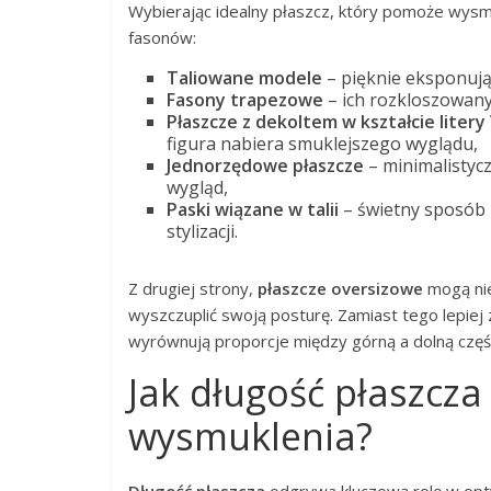
Wybierając idealny płaszcz, który pomoże wysmu
fasonów:
Taliowane modele
– pięknie eksponują 
Fasony trapezowe
– ich rozkloszowany
Płaszcze z dekoltem w kształcie litery
figura nabiera smuklejszego wyglądu,
Jednorzędowe płaszcze
– minimalistycz
wygląd,
Paski wiązane w talii
– świetny sposób 
stylizacji.
Z drugiej strony,
płaszcze oversizowe
mogą nie
wyszczuplić swoją posturę. Zamiast tego lepiej
wyrównują proporcje między górną a dolną części
Jak długość płaszcza
wysmuklenia?