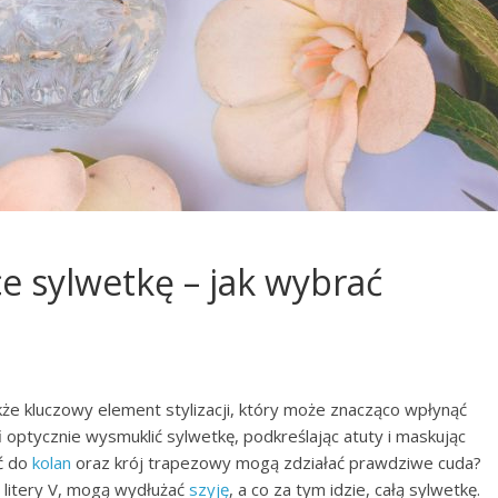
e sylwetkę – jak wybrać
kże kluczowy element stylizacji, który może znacząco wpłynąć
 optycznie wysmuklić sylwetkę, podkreślając atuty i maskując
ść do
kolan
oraz krój trapezowy mogą zdziałać prawdziwe cuda?
e litery V, mogą wydłużać
szyję
, a co za tym idzie, całą sylwetkę.