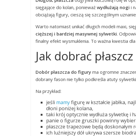
Długość płaszcza
odgrywa kluczową rolę w op
sięgające do kolan, ponieważ
wydłużają nogi
i n
obciążają figury, cieszą się szczególnym uznani
Warto natomiast unikać długich modeli maxi, si
cięższej i bardziej masywnej sylwetki
. Odpowi
finalny efekt wysmuklenia. To ważna kwestia dla
Jak dobrać płaszcz 
Dobór płaszcza do figury
ma ogromne znaczeni
dobrany fason nie tylko podkreśla atuty sylwetk
Na przykład:
jeśli
mamy
figurę w kształcie jabłka, na
dłoni poniżej kolana,
taki krój optycznie wydłuża sylwetkę i 
panie o figurze gruszki powinny wybiera
płaszcze trapezowe będą doskonałym 
ich luźniejszy dół ukrywa szersze biodra i