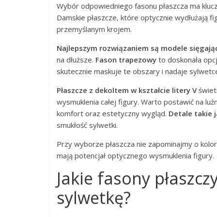
Wybór odpowiedniego fasonu płaszcza ma kluczo
Damskie płaszcze, które optycznie wydłużają fig
przemyślanym krojem.
Najlepszym rozwiązaniem są modele sięgając
na dłuższe.
Fason trapezowy
to doskonała opcj
skutecznie maskuje te obszary i nadaje sylwetc
Płaszcze z dekoltem w kształcie litery V
świet
wysmuklenia całej figury. Warto postawić na luź
komfort oraz estetyczny wygląd.
Detale takie 
smukłość sylwetki.
Przy wyborze płaszcza nie zapominajmy o kolor
mają potencjał optycznego wysmuklenia figury.
Jakie fasony płaszcz
sylwetkę?