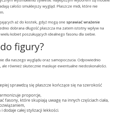
tycznym wysmukleniu sylwetki. Najlepszym wyborem są modele
adają całości smuklejszy wygląd. Płaszcze midi, które nie
em.
ęgających aż do kostek, gdyż mogą one
sprawiać wrażenie
ednio dobrana długość płaszcza ma zatem istotny wpływ na
 wielu kobiet poszukujących idealnego fasonu dla siebie.
do figury?
e dla naszego wyglądu oraz samopoczucia. Odpowiednio
i, ale również skutecznie maskuje ewentualne niedoskonałości.
jlepiej sprawdzą się płaszcze kończące się na szerokość
harmonizuje proporcje,
ć fasony, które skupiają uwagę na innych częściach ciała,
rozwiązaniem,
 dodaje całej stylizacji lekkości.