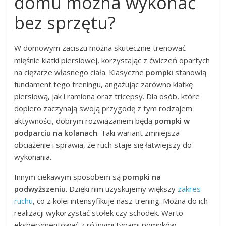
domu można wykonać
bez sprzętu?
W domowym zaciszu można skutecznie trenować
mięśnie klatki piersiowej, korzystając z ćwiczeń opartych
na ciężarze własnego ciała. Klasyczne
pompki
stanowią
fundament tego treningu, angażując zarówno klatkę
piersiową, jak i ramiona oraz tricepsy. Dla osób, które
dopiero zaczynają swoją przygodę z tym rodzajem
aktywności, dobrym rozwiązaniem będą
pompki w
podparciu na kolanach
. Taki wariant zmniejsza
obciążenie i sprawia, że ruch staje się łatwiejszy do
wykonania.
Innym ciekawym sposobem są
pompki na
podwyższeniu
. Dzięki nim uzyskujemy większy
zakres
ruchu
, co z kolei intensyfikuje nasz trening. Można do ich
realizacji wykorzystać stołek czy schodek. Warto
eksperymentować z różnymi typami pompków –